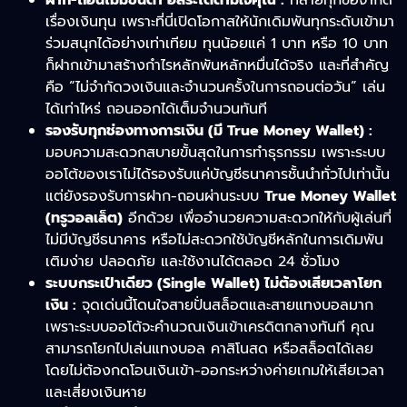
เรื่องเงินทุน เพราะที่นี่เปิดโอกาสให้นักเดิมพันทุกระดับเข้ามา
ร่วมสนุกได้อย่างเท่าเทียม ทุนน้อยแค่ 1 บาท หรือ 10 บาท
ก็ฝากเข้ามาสร้างกำไรหลักพันหลักหมื่นได้จริง และที่สำคัญ
คือ “ไม่จำกัดวงเงินและจำนวนครั้งในการถอนต่อวัน” เล่น
ได้เท่าไหร่ ถอนออกได้เต็มจำนวนทันที
รองรับทุกช่องทางการเงิน (มี True Money Wallet) :
มอบความสะดวกสบายขั้นสุดในการทำธุรกรรม เพราะระบบ
ออโต้ของเราไม่ได้รองรับแค่บัญชีธนาคารชั้นนำทั่วไปเท่านั้น
แต่ยังรองรับการฝาก-ถอนผ่านระบบ
True Money Wallet
(ทรูวอลเล็ต)
อีกด้วย เพื่ออำนวยความสะดวกให้กับผู้เล่นที่
ไม่มีบัญชีธนาคาร หรือไม่สะดวกใช้บัญชีหลักในการเดิมพัน
เติมง่าย ปลอดภัย และใช้งานได้ตลอด 24 ชั่วโมง
ระบบกระเป๋าเดียว (Single Wallet) ไม่ต้องเสียเวลาโยก
เงิน :
จุดเด่นนี้โดนใจสายปั่นสล็อตและสายแทงบอลมาก
เพราะระบบออโต้จะคำนวณเงินเข้าเครดิตกลางทันที คุณ
สามารถโยกไปเล่นแทงบอล คาสิโนสด หรือสล็อตได้เลย
โดยไม่ต้องกดโอนเงินเข้า-ออกระหว่างค่ายเกมให้เสียเวลา
และเสี่ยงเงินหาย