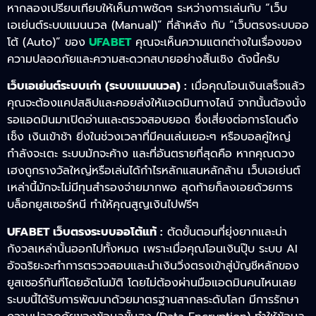
หากลองเปรียบเทียบให้เห็นภาพชัดๆ ระหว่างการเล่นกับ “เว็บ
เอเย่นต์ระบบแมนนวล (Manual)” ที่ล้าหลัง กับ “เว็บตรงระบบออ
โต้ (Auto)” ของ
UFABET
คุณจะเห็นความแตกต่างในเรื่องของ
ความปลอดภัยและความสะดวกสบายอย่างสิ้นเชิง ดังนี้ครับ
เว็บเอเย่นต์ระบบเก่า (ระบบแมนนวล) :
เมื่อคุณโอนเงินเสร็จแล้ว
คุณจะต้องแคปสลิปและคอยส่งให้แอดมินทางไลน์ จากนั้นต้องนั่ง
รอแอดมินมาเปิดอ่านและตรวจสอบยอด ซึ่งเสี่ยงต่อการโดนดึง
เช็ง เงินเข้าช้า ยิ่งในช่วงเวลาที่มีคนเล่นเยอะๆ หรือบอลคู่ใหญ่
กำลังจะเตะ ระบบมักจะค้าง และที่อันตรายที่สุดคือ หากคุณดวง
เฮงถูกรางวัลใหญ่หรือเล่นได้กำไรหลักแสนหลักล้าน เว็บเอเย่นต์
เหล่านี้มักจะไม่มีทุนสำรองจ่ายมากพอ สุดท้ายก็ลงเอยด้วยการ
บล็อกยูสเซอร์หนี ทำให้คุณสูญเงินไปฟรีๆ
UFABET เว็บตรงระบบออโต้แท้ :
ตัดขั้นตอนที่ยุ่งยากและน่า
กังวลเหล่านั้นออกไปทั้งหมด เพราะเมื่อคุณโอนเงินปุ๊บ ระบบ AI
อัจฉริยะจะทำการตรวจสอบและนำเงินวิ่งตรงเข้าสู่บัญชีหลักของ
ยูสเซอร์ทันทีโดยอัตโนมัติ โดยไม่ต้องผ่านมือแอดมินคนไหนเลย
ระบบนี้ได้รับการพัฒนาด้วยมาตรฐานสากลระดับโลก มีการรักษา