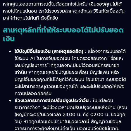
หากคุณเจอสถานการณ์นี้ไม่ต้องตกใจไปครับ เงินของคุณไม่ได้
หายไปไหนแน่นอน เราได้รวบรวมสาเหตุหลักและวิธีแก้ไขเบื้องต้น
มาให้ทำตามได้ทันที ดังนี้ครับ
สาเหตุหลักที่ทำให้ระบบออโต้ไม่ปรับยอด
เงิน
ใช้บัญชีอื่นโอนเงิน (สาเหตุยอดฮิต) :
เนื่องจากระบบออโต้
ใช้ระบบ AI ในการจับยอดเงิน โดยตรวจสอบจาก “ชื่อและ
เลขบัญชีธนาคาร” ที่คุณลงทะเบียนไว้ตอนสมัครสมาชิก
เท่านั้น หากคุณเผลอใช้บัญชีของเพื่อน บัญชีแฟน หรือ
บัญชีอื่นของคุณที่ไม่ได้ผูกไว้กับระบบ โอนเข้ามา ระบบออโต้
จะไม่สามารถระบุตัวตนของคุณได้ และจะไม่ปรับยอดให้เพื่อ
ความปลอดภัยครับ
ช่วงเวลาธนาคารปิดปรับปรุงประจำวัน :
ในแต่ละวัน
ธนาคารต่างๆ จะมีช่วงเวลาปิดปรับปรุงระบบหลังบ้าน (ส่วน
ใหญ่มักจะอยู่ในช่วงเวลา 23.00 น. ถึง 02.00 น. ของทุก
วัน) หากคุณโอนเงินเข้ามาในช่วงเวลานี้ สัญญาณข้อมูล
จากธนาคารจะยังส่งมาไม่ถึงเว็บ ยอดเงินจึงยังไม่เข้าใน