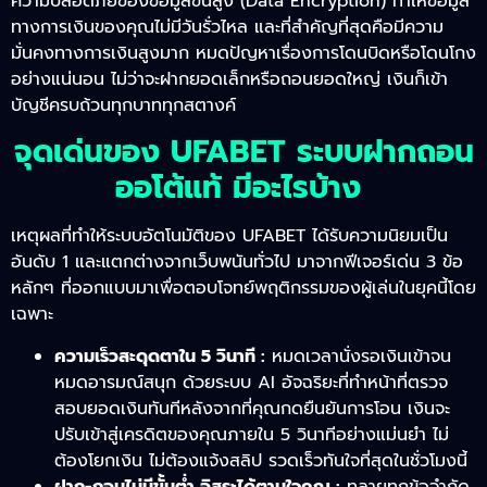
ความปลอดภัยของข้อมูลขั้นสูง (Data Encryption) ทำให้ข้อมูล
ทางการเงินของคุณไม่มีวันรั่วไหล และที่สำคัญที่สุดคือมีความ
มั่นคงทางการเงินสูงมาก หมดปัญหาเรื่องการโดนบิดหรือโดนโกง
อย่างแน่นอน ไม่ว่าจะฝากยอดเล็กหรือถอนยอดใหญ่ เงินก็เข้า
บัญชีครบถ้วนทุกบาททุกสตางค์
จุดเด่นของ UFABET ระบบฝากถอน
ออโต้แท้ มีอะไรบ้าง
เหตุผลที่ทำให้ระบบอัตโนมัติของ UFABET ได้รับความนิยมเป็น
อันดับ 1 และแตกต่างจากเว็บพนันทั่วไป มาจากฟีเจอร์เด่น 3 ข้อ
หลักๆ ที่ออกแบบมาเพื่อตอบโจทย์พฤติกรรมของผู้เล่นในยุคนี้โดย
เฉพาะ
ความเร็วสะดุดตาใน 5 วินาที :
หมดเวลานั่งรอเงินเข้าจน
หมดอารมณ์สนุก ด้วยระบบ AI อัจฉริยะที่ทำหน้าที่ตรวจ
สอบยอดเงินทันทีหลังจากที่คุณกดยืนยันการโอน เงินจะ
ปรับเข้าสู่เครดิตของคุณภายใน 5 วินาทีอย่างแม่นยำ ไม่
ต้องโยกเงิน ไม่ต้องแจ้งสลิป รวดเร็วทันใจที่สุดในชั่วโมงนี้
ฝาก-ถอนไม่มีขั้นต่ำ อิสระได้ตามใจคุณ :
ทลายทุกข้อจำกัด