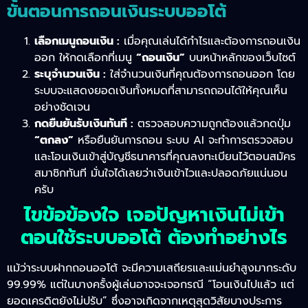
ขั้นตอนการถอนเงินระบบออโต้
เลือกเมนูถอนเงิน :
เมื่อคุณเล่นได้กำไรและต้องการถอนเงิน
ออก ให้กดเลือกที่เมนู
“ถอนเงิน”
บนหน้าหลักของเว็บไซต์
ระบุจำนวนเงิน :
ใส่จำนวนเงินที่คุณต้องการถอนออก โดย
ระบบจะแสดงยอดเงินทั้งหมดที่สามารถถอนได้ให้คุณเห็น
อย่างชัดเจน
กดยืนยันรับเงินทันที :
ตรวจสอบความถูกต้องแล้วกดปุ่ม
“ตกลง”
หรือยืนยันการถอน ระบบ AI จะทำการตรวจสอบ
และโอนเงินเข้าสู่บัญชีธนาคารที่คุณลงทะเบียนไว้ตอนสมัคร
สมาชิกทันที มั่นใจได้เลยว่าเงินเข้าไวและปลอดภัยแน่นอน
ครับ
ไขข้อข้องใจ เจอปัญหาเงินไม่เข้า
ตอนใช้ระบบออโต้ ต้องทำอย่างไร
แม้ว่าระบบฝากถอนออโต้ จะมีความเสถียรและแม่นยำสูงมากระดับ
99.99% แต่ในบางครั้งผู้เล่นอาจจะเจอกรณี “โอนเงินไปแล้ว แต่
ยอดเครดิตยังไม่ปรับ” ซึ่งอาจเกิดจากเหตุสุดวิสัยบางประการ