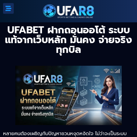
UFABET ฝากถอนออโต้ ระบบ
แท้จากเว็บหลัก มั่นคง จ่ายจริง
ทุกบิล
หลายคนต้องเผชิญกับปัญหาชวนหงุดหงิดใจ ไม่ว่าจะเป็นระบบ