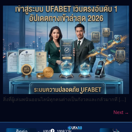
สิ่งที่ผู้เล่นพนันออนไลน์ทุกคนต่างเป็นกังวลและกลัวมากที […]
Next
→
แทง
บทความ
ติดต่อ