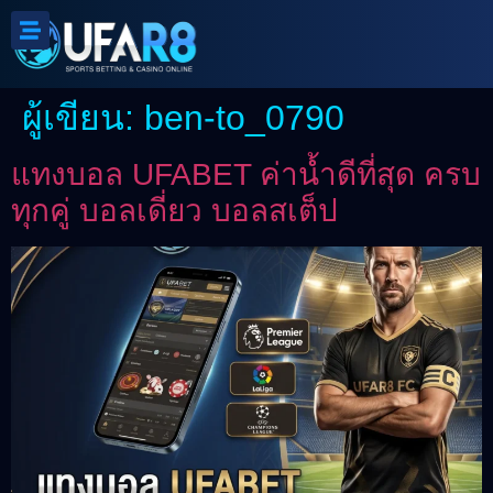
ผู้เขียน:
ben-to_0790
แทงบอล UFABET ค่าน้ำดีที่สุด ครบ
ทุกคู่ บอลเดี่ยว บอลสเต็ป