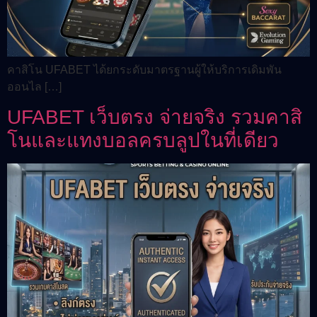
คาสิโน UFABET ได้ยกระดับมาตรฐานผู้ให้บริการเดิมพัน
ออนไล […]
UFABET เว็บตรง จ่ายจริง รวมคาสิ
โนและแทงบอลครบลูปในที่เดียว