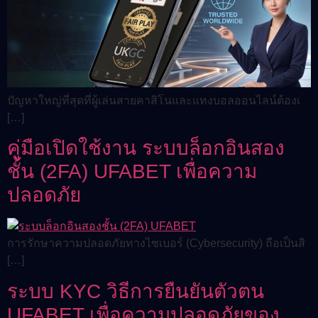
ปัญหาใหญ่ที่สุดที่ผู้เล่นสายคาสิโนและแทงบอลออนไลน์ต้องเ
[…]
คู่มือเปิดใช้งาน ระบบล็อกอินสอง
ชั้น (2FA) UFABET เพื่อความ
ปลอดภัย
การรักษาความปลอดภัยทางไซเบอร์ (Cybersecurity) ถือเป็นสิ
[…]
ระบบ KYC วิธีการยืนยันตัวตน
UFABET เพื่อความปลอดภัยของ