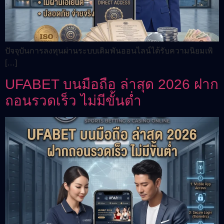
ปัจจุบันการลงทุนผ่านระบบเดิมพันออนไลน์ได้รับความนิยมเพิ
[…]
UFABET บนมือถือ ล่าสุด 2026 ฝาก
ถอนรวดเร็ว ไม่มีขั้นต่ำ